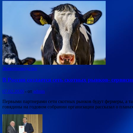
Животноводство
В России создается сеть скотных рынков- сервис
07.02.2020
-
от
admin
Первыми партнерами сети скотных рынков будут фермеры, а т
говядины на годовом собрании организации рассказал о плана