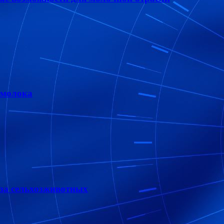
 молока
за сельхозживотных