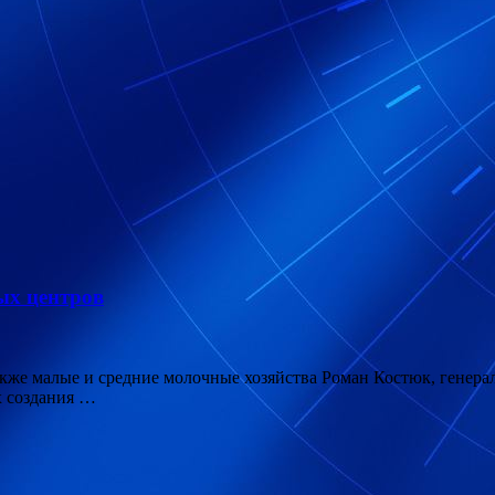
ных центров
акже малые и средние молочные хозяйства Роман Костюк, генер
х создания …