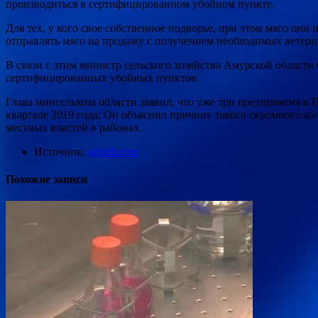
производиться в сертифицированном убойном пункте.
Для тех, у кого свое собственное подворье, при этом мясо он
отправлять мясо на продажу с получением необходимых ветер
В связи с этим министр сельского хозяйства Амурской области
сертифицированных убойных пунктов.
Глава минсельхоза области заявил, что уже три предприятия 
квартале 2019 года. Он объяснил причину такого скромного к
местных властей в районах.
Источник:
agrarii.com
Похожие записи