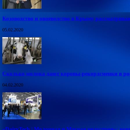
Козоводство и овцеводство в Крыму рассматрива
05.02.2020
Сколько молока дают коровы-рекордсменки в ро
04.02.2020
«DairyTech | Молочная и Мясная индустрия»: но