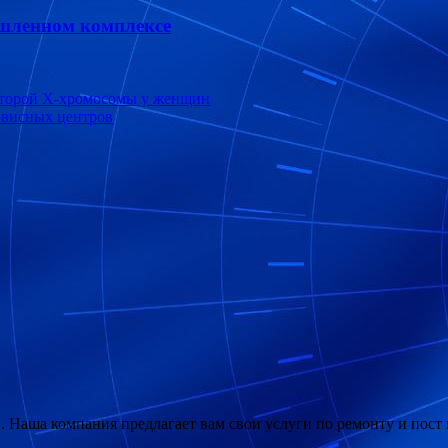
шленном комплексе
второй Х-хромосомы у женщин
ервисных центров
R
. Наша компания предлагает вам свои услуги по ремонту и по