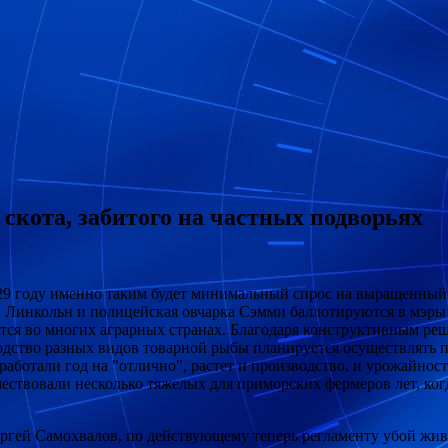
 скота, забитого на частных подворьях
029 году именно таким будет минимальный спрос на выращенный
 Линкольн и полицейская овчарка Сэмми баллотируются в мэры
ся во многих аграрных странах. Благодаря конструктивным реш
ство разных видов товарной рыбы планируется осуществлять 
ботали год на "отлично", растет и производство, и урожайност
вовали несколько тяжелых для приморских фермеров лет, когд
гей Самохвалов, по действующему теперь регламенту убой живо